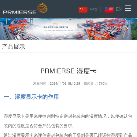
主
中文
|
EN
页
产
导
品
应
产品展示
航
展
用
合
示
领
作
下
PRMIERSE 湿度卡
域
客
载
新
发布时间：
2024/11/06 18:15:29
阅读量：
1710
次
户
中
闻
联
一、湿度显示卡的作用
心
中
系
湿度显示卡是用来便捷判别特定密封包装内的湿度情况，以便确认包
心
我
装内的湿度是否符合产品包装的要求,
们
通过湿度显示卡来评估密封包装内的干燥剂是否已经调控湿度到产品